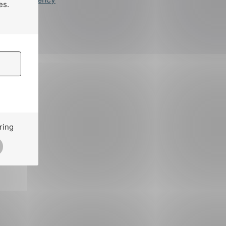
es.
ring