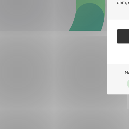
Forsvar og beredskap
dem, 
Industri og automatiseri
Norsk
English
Lavspenning
Maritime elinstallasjoner
Overføring og distribusj
Samferdsel
N
Velferdsteknologi