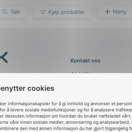
Søk
Meny
Kjøp produkter
narer
ndarder
g
Kontakt oss
ardisering
kapet
Ansatte
darder
e
Kontakt
benytter cookies
er
uker informasjonskapsler for å gi innhold og annonser et person
for å levere sosiale mediefunksjoner og for å analysere trafikke
ler dessuten informasjon om hvordan du bruker nettstedet vårt
erne våre innen sosiale medier, annonsering og analysearbeid,
ombinere den med annen informasjon du har gjort tilgjengelig f
Designed and developed 