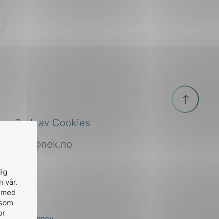
Til
toppen
Bruk av Cookies
nek@nek.no
lig
n vår.
, med
 som
or
by
Stem Agency