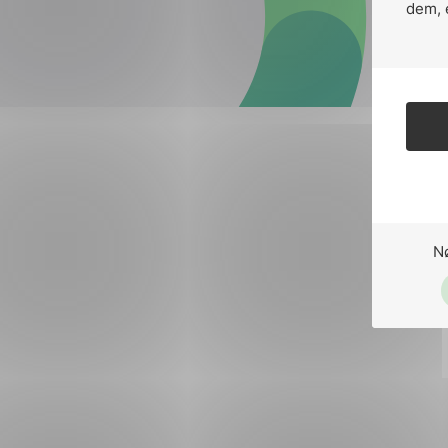
Forsvar og beredskap
dem, 
Industri og automatiseri
Norsk
English
Lavspenning
Maritime elinstallasjoner
Overføring og distribusj
Samferdsel
N
Velferdsteknologi