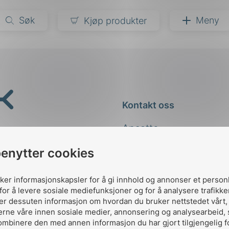
Søk
Meny
Kjøp produkter
narer
ndarder
g
Kontakt oss
ardisering
kapet
Ansatte
darder
e
Kontakt
benytter cookies
er
uker informasjonskapsler for å gi innhold og annonser et person
for å levere sosiale mediefunksjoner og for å analysere trafikke
ler dessuten informasjon om hvordan du bruker nettstedet vårt
erne våre innen sosiale medier, annonsering og analysearbeid,
ombinere den med annen informasjon du har gjort tilgjengelig f
Designed and developed 