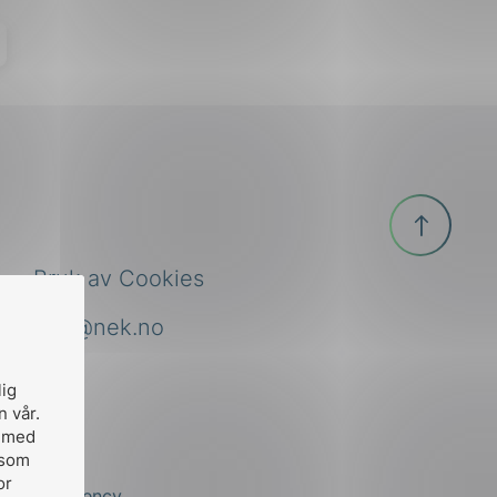
Til
toppen
Bruk av Cookies
nek@nek.no
lig
n vår.
, med
 som
or
by
Stem Agency