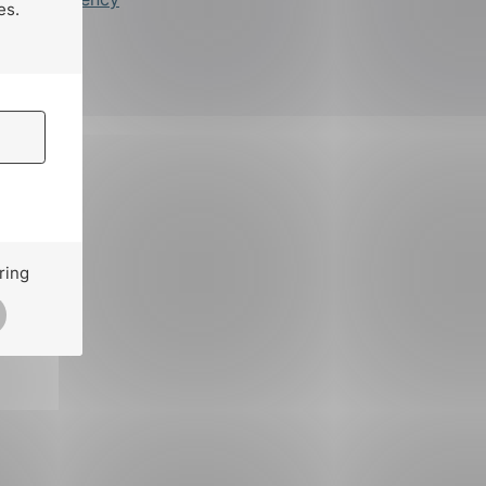
es.
ring