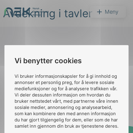
Hopp
Avdekning i tavler
til
NEK
Meny
innhold
Til
Vi benytter cookies
Søk
toppen
Vi bruker informasjonskapsler for å gi innhold og
annonser et personlig preg, for å levere sosiale
Kontakt oss
mediefunksjoner og for å analysere trafikken vår.
Vi deler dessuten informasjon om hvordan du
Ansatte
Bruk av Cookies
bruker nettstedet vårt, med partnerne våre innen
arer
Kontakt
nek@nek.no
sosiale medier, annonsering og analysearbeid,
som kan kombinere den med annen informasjon
arder
du har gjort tilgjengelig for dem, eller som de har
apet
samlet inn gjennom din bruk av tjenestene deres.