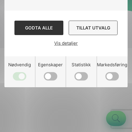
Designed and developed
by
Stem Agency
GODTA ALLE
TILLAT UTVALG
Vis detaljer
g
Nødvendig
Egenskaper
Statistikk
Markedsføring
n