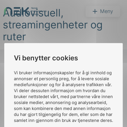
Hopp
Audiovisuell,
til
NEK
Meny
innhold
streamingenheter og
ruter
Vi benytter cookies
Søk
Vi bruker informasjonskapsler for å gi innhold og
Til
annonser et personlig preg, for å levere sosiale
toppen
mediefunksjoner og for å analysere trafikken vår.
Vi deler dessuten informasjon om hvordan du
bruker nettstedet vårt, med partnerne våre innen
arer
sosiale medier, annonsering og analysearbeid,
Kontakt oss
som kan kombinere den med annen informasjon
arder
du har gjort tilgjengelig for dem, eller som de har
Ansatte
Bruk av Cookies
apet
samlet inn gjennom din bruk av tjenestene deres.
Kontakt
nek@nek.no