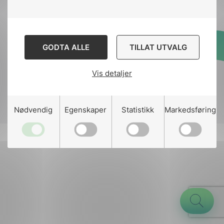
GODTA ALLE
TILLAT UTVALG
Designed and developed
by
Stem Agency
Vis detaljer
g
Nødvendig
Egenskaper
Statistikk
Markedsføring
n