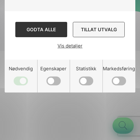
Designed and developed
by
Stem Agency
GODTA ALLE
TILLAT UTVALG
Vis detaljer
g
Nødvendig
Egenskaper
Statistikk
Markedsføring
n