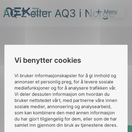
Hopp
AQ 2 eller AQ3 i Norge
til
NEK
Meny
innhold
Til
Vi benytter cookies
Søk
toppen
Vi bruker informasjonskapsler for å gi innhold og
annonser et personlig preg, for å levere sosiale
Kontakt oss
mediefunksjoner og for å analysere trafikken vår.
Vi deler dessuten informasjon om hvordan du
Ansatte
Bruk av Cookies
bruker nettstedet vårt, med partnerne våre innen
arer
Kontakt
nek@nek.no
sosiale medier, annonsering og analysearbeid,
som kan kombinere den med annen informasjon
arder
du har gjort tilgjengelig for dem, eller som de har
apet
samlet inn gjennom din bruk av tjenestene deres.