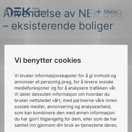
Hopp
Anvendelse av NEK 399
til
NEK
Meny
innhold
– eksisterende boliger
Vi benytter cookies
Søk
Til
toppen
Vi bruker informasjonskapsler for å gi innhold og
annonser et personlig preg, for å levere sosiale
mediefunksjoner og for å analysere trafikken vår.
Vi deler dessuten informasjon om hvordan du
Kontakt oss
bruker nettstedet vårt, med partnerne våre innen
arer
sosiale medier, annonsering og analysearbeid,
Ansatte
Bruk av Cookies
som kan kombinere den med annen informasjon
arder
Kontakt
nek@nek.no
du har gjort tilgjengelig for dem, eller som de har
apet
samlet inn gjennom din bruk av tjenestene deres.