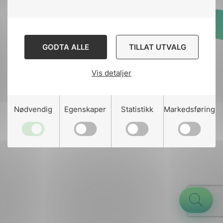
Designed and developed
GODTA ALLE
TILLAT UTVALG
by
Stem Agency
Vis detaljer
g
Nødvendig
Egenskaper
Statistikk
Markedsføring
n