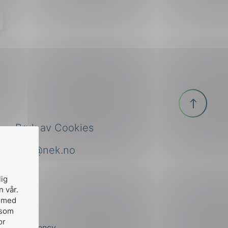
Til
toppen
Bruk av Cookies
nek@nek.no
lig
n vår.
, med
 som
or
by
Stem Agency