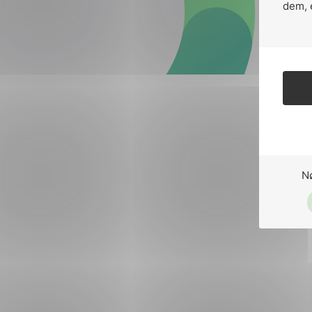
Forsvar og beredskap
dem, 
Industri og automatiseri
Norsk
English
Lavspenning
Maritime elinstallasjoner
Overføring og distribusj
Samferdsel
N
Velferdsteknologi