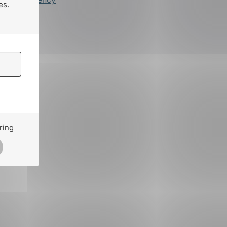
es.
ring