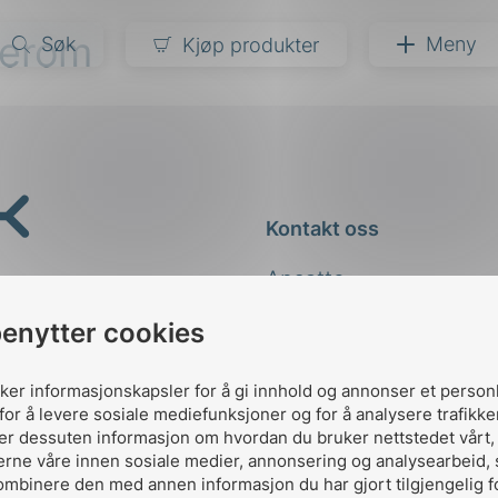
derom
Søk
Meny
Kjøp produkter
narer
ndarder
g
Kontakt oss
ardisering
kapet
Ansatte
darder
e
Kontakt
benytter cookies
er
uker informasjonskapsler for å gi innhold og annonser et person
for å levere sosiale mediefunksjoner og for å analysere trafikke
ler dessuten informasjon om hvordan du bruker nettstedet vårt
erne våre innen sosiale medier, annonsering og analysearbeid,
ombinere den med annen informasjon du har gjort tilgjengelig f
Designed and developed 