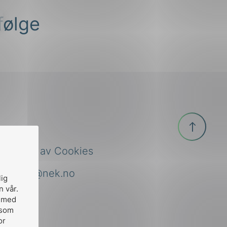
følge
Til
toppen
Bruk av Cookies
nek@nek.no
lig
n vår.
, med
 som
or