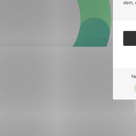
Forsvar og beredskap
dem, 
Industri og automatiseri
Norsk
English
Lavspenning
Maritime elinstallasjoner
Overføring og distribusj
Samferdsel
N
Velferdsteknologi