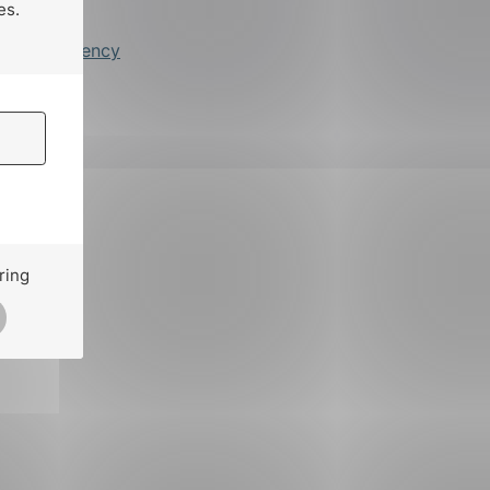
es.
by
Stem Agency
ring