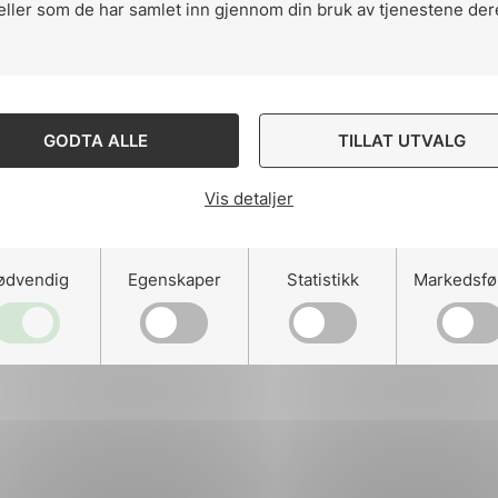
eller som de har samlet inn gjennom din bruk av tjenestene der
Designed and developed 
ng
GODTA ALLE
TILLAT UTVALG
Vis detaljer
on
ødvendig
Egenskaper
Statistikk
Markedsfø