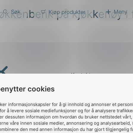
kjøkkenbenk på kjøkkenøy i 
Søk
Meny
Kjøp produkter
narer
ndarder
g
ardisering
kapet
Kontakt oss
darder
e
benytter cookies
Ansatte
er
Kontakt
uker informasjonskapsler for å gi innhold og annonser et person
for å levere sosiale mediefunksjoner og for å analysere trafikke
ler dessuten informasjon om hvordan du bruker nettstedet vårt
erne våre innen sosiale medier, annonsering og analysearbeid,
ombinere den med annen informasjon du har gjort tilgjengelig f