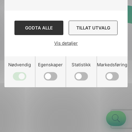
Designed and developed
GODTA ALLE
TILLAT UTVALG
by
Stem Agency
Vis detaljer
g
Nødvendig
Egenskaper
Statistikk
Markedsføring
n