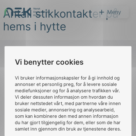
Hopp
Antall stikkontakter på
til
NEK
Meny
innhold
hems i hytte
Vi benytter cookies
Søk
Til
toppen
Vi bruker informasjonskapsler for å gi innhold og
annonser et personlig preg, for å levere sosiale
mediefunksjoner og for å analysere trafikken vår.
Vi deler dessuten informasjon om hvordan du
Kontakt oss
bruker nettstedet vårt, med partnerne våre innen
arer
sosiale medier, annonsering og analysearbeid,
Ansatte
Bruk av Cookies
som kan kombinere den med annen informasjon
arder
Kontakt
nek@nek.no
du har gjort tilgjengelig for dem, eller som de har
apet
samlet inn gjennom din bruk av tjenestene deres.