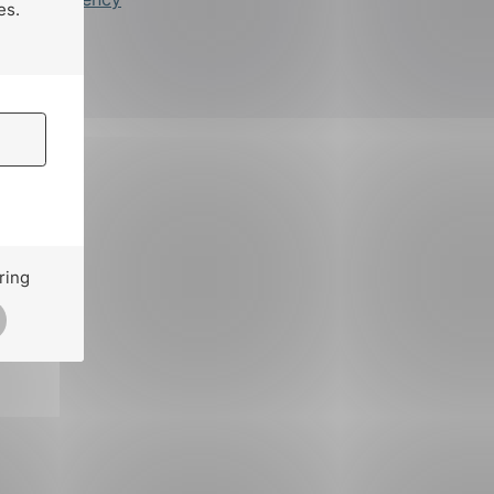
es.
ring