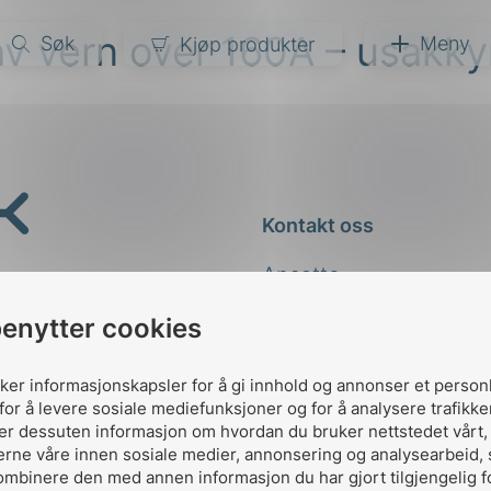
av vern over 160A – usakky
Søk
Meny
Kjøp produkter
narer
ndarder
g
Kontakt oss
ardisering
kapet
Ansatte
darder
e
Kontakt
benytter cookies
er
uker informasjonskapsler for å gi innhold og annonser et person
for å levere sosiale mediefunksjoner og for å analysere trafikke
ler dessuten informasjon om hvordan du bruker nettstedet vårt
erne våre innen sosiale medier, annonsering og analysearbeid,
ombinere den med annen informasjon du har gjort tilgjengelig f
Designed and developed 