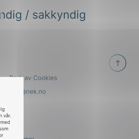
ndig / sakkyndig
Til
toppen
Bruk av Cookies
nek@nek.no
lig
n vår.
, med
 som
or
by
Stem Agency