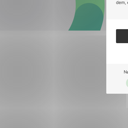
Forsvar og beredskap
dem, 
Industri og automatiseri
Norsk
English
Lavspenning
Maritime elinstallasjoner
Overføring og distribusj
Samferdsel
N
Velferdsteknologi