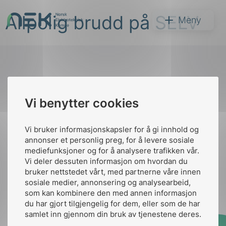
Hopp
Allpolig brudd på SELV
til
NEK
Meny
innhold
Til
Vi benytter cookies
Søk
toppen
Vi bruker informasjonskapsler for å gi innhold og
annonser et personlig preg, for å levere sosiale
Kontakt oss
mediefunksjoner og for å analysere trafikken vår.
Vi deler dessuten informasjon om hvordan du
Ansatte
Bruk av Cookies
bruker nettstedet vårt, med partnerne våre innen
arer
Kontakt
nek@nek.no
sosiale medier, annonsering og analysearbeid,
som kan kombinere den med annen informasjon
arder
du har gjort tilgjengelig for dem, eller som de har
apet
samlet inn gjennom din bruk av tjenestene deres.