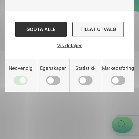
Designed and developed
by
Stem Agency
GODTA ALLE
TILLAT UTVALG
Vis detaljer
g
Nødvendig
Egenskaper
Statistikk
Markedsføring
n