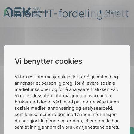
Hopp
Allment IT-fordelingsnett
til
NEK
Meny
innhold
Til
Vi benytter cookies
Søk
toppen
Vi bruker informasjonskapsler for å gi innhold og
annonser et personlig preg, for å levere sosiale
Kontakt oss
mediefunksjoner og for å analysere trafikken vår.
Vi deler dessuten informasjon om hvordan du
Ansatte
Bruk av Cookies
bruker nettstedet vårt, med partnerne våre innen
arer
Kontakt
nek@nek.no
sosiale medier, annonsering og analysearbeid,
som kan kombinere den med annen informasjon
arder
du har gjort tilgjengelig for dem, eller som de har
apet
samlet inn gjennom din bruk av tjenestene deres.