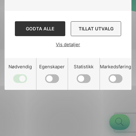
Designed and developed
by
Stem Agency
GODTA ALLE
TILLAT UTVALG
Vis detaljer
g
Nødvendig
Egenskaper
Statistikk
Markedsføring
n