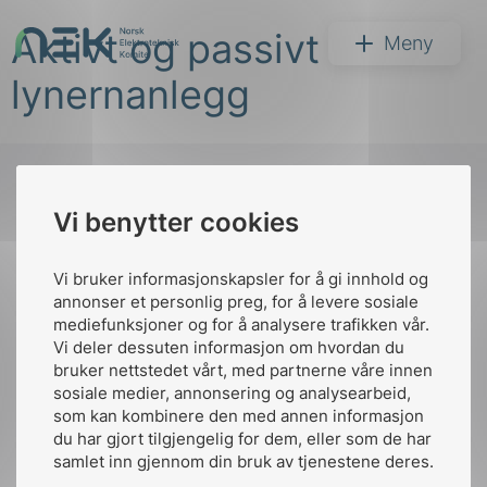
Hopp
Aktivt og passivt
til
NEK
Meny
innhold
lynernanlegg
Vi benytter cookies
Søk
Til
toppen
Vi bruker informasjonskapsler for å gi innhold og
annonser et personlig preg, for å levere sosiale
mediefunksjoner og for å analysere trafikken vår.
Vi deler dessuten informasjon om hvordan du
Kontakt oss
bruker nettstedet vårt, med partnerne våre innen
arer
sosiale medier, annonsering og analysearbeid,
Ansatte
Bruk av Cookies
som kan kombinere den med annen informasjon
arder
Kontakt
nek@nek.no
du har gjort tilgjengelig for dem, eller som de har
apet
samlet inn gjennom din bruk av tjenestene deres.