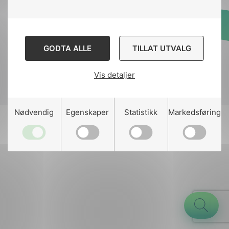
Designed and developed
GODTA ALLE
TILLAT UTVALG
by
Stem Agency
Vis detaljer
g
Nødvendig
Egenskaper
Statistikk
Markedsføring
n