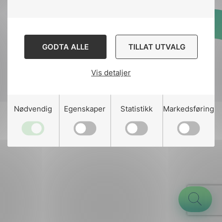
Designed and developed
GODTA ALLE
TILLAT UTVALG
by
Stem Agency
Vis detaljer
g
Nødvendig
Egenskaper
Statistikk
Markedsføring
n