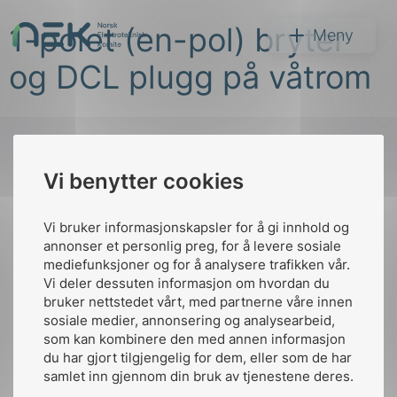
Hopp
1-polet (en-pol) bryter
til
NEK
Meny
innhold
og DCL plugg på våtrom
Vi benytter cookies
Søk
Til
toppen
Vi bruker informasjonskapsler for å gi innhold og
annonser et personlig preg, for å levere sosiale
mediefunksjoner og for å analysere trafikken vår.
Vi deler dessuten informasjon om hvordan du
Kontakt oss
bruker nettstedet vårt, med partnerne våre innen
arer
sosiale medier, annonsering og analysearbeid,
Ansatte
Bruk av Cookies
som kan kombinere den med annen informasjon
arder
Kontakt
nek@nek.no
du har gjort tilgjengelig for dem, eller som de har
apet
samlet inn gjennom din bruk av tjenestene deres.