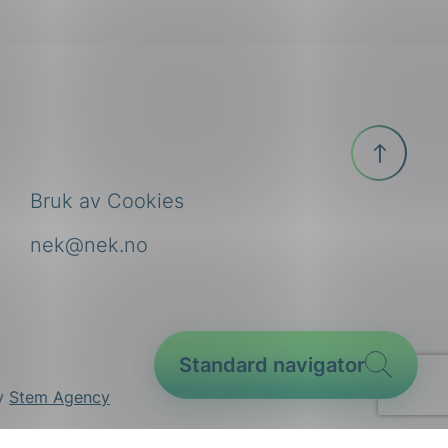
Til
toppen
Bruk av Cookies
nek@nek.no
Standard navigator
by
Stem Agency