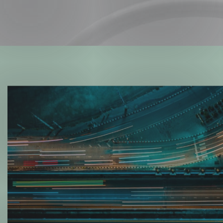
Forsvar og beredskap
Industri og automatiseri
Norsk
English
Lavspenning
Maritime elinstallasjoner
Overføring og distribusj
Samferdsel
Velferdsteknologi