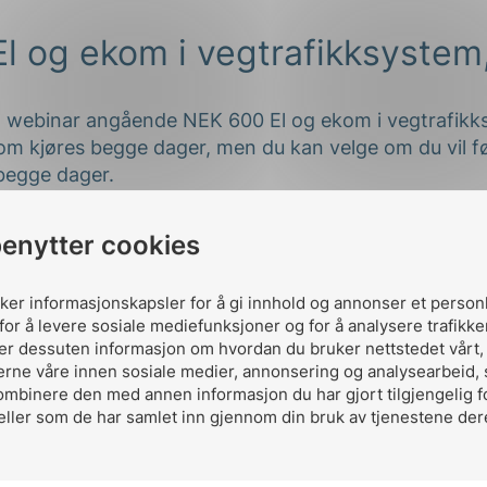
l og ekom i vegtrafikksystem,
 et webinar angående NEK 600 El og ekom i vegtrafikk
 kjøres begge dager, men du kan velge om du vil f
 begge dager.
 april 2021, kl. 09:00–12:00
benytter cookies
uker informasjonskapsler for å gi innhold og annonser et person
 NEK komitemedlemmer kr. 995,-. Studenter gratis, k
for å levere sosiale mediefunksjoner og for å analysere trafikke
ks. mva.
ler dessuten informasjon om hvordan du bruker nettstedet vårt
erne våre innen sosiale medier, annonsering og analysearbeid,
ombinere den med annen informasjon du har gjort tilgjengelig f
eller som de har samlet inn gjennom din bruk av tjenestene der
kommen til webinar
agsjef – NEK