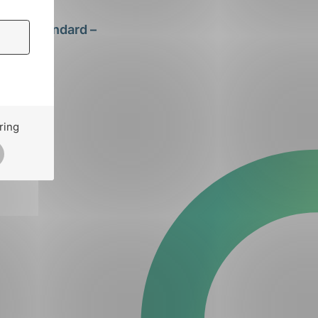
ystemstandard –
ing og
ring