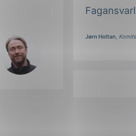
Fagansvarl
Jørn Holtan
,
Komit