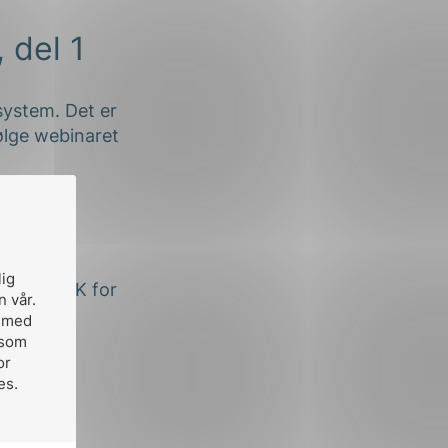
 del 1
system. Det er
ølge webinaret
lig
ontakt NEK for
n vår.
, med
 som
or
es.