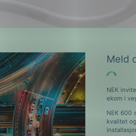
ng
Meld d
on
NEK invit
ekom i ve
NEK 600 sk
kvalitet o
installasj