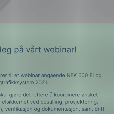
eg på vårt webinar!
erer til et webinar angående NEK 600 El og
gtrafikksystem 2021.
al gjøre det lettere å koordinere ønsket
g elsikkerhet ved bestilling, prosjektering,
on, verifikasjon og dokumentasjon, samt drift