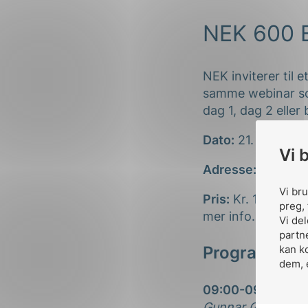
NEK 600 E
NEK inviterer til
samme webinar som
dag 1, dag 2 eller
Dato:
21. eller 23.
Vi 
Adresse:
Webinar
Vi br
Pris:
Kr. 1.495,-.
preg, 
mer info. Priser e
Vi de
partn
kan k
Program
dem, 
09:00-09:10 Vel
Gunnar Gjesdal, f