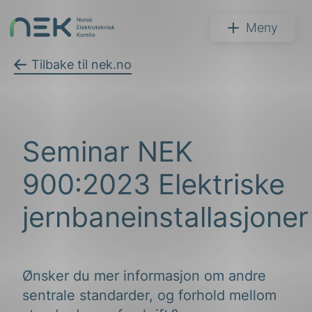
Hopp
til
NEK
Meny
innhold
Tilbake til nek.no
Søk
Seminar NEK
900:2023 Elektriske
jernbaneinstallasjoner
arer
arder
Ønsker du mer informasjon om andre
sentrale standarder, og forhold mellom
apet