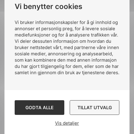
Gunnar Gjesdal er fagsjef innen samferdsel i NEK
sikkerhet, jording og
bruk av formelle metoder. Terje er leder av NK9 –
Vi benytter cookies
utforming av fundamentering til kontaktledning.
og har ansvaret for flere komiteer innen området.
returkretsen
Elektriske jernbaneanlegg.
Hvilke miljølaster som skal hensyntas ved
Gunnar har tidligere erfaring fra Statens vegvesen,
prosjektering og utforming av kontaktledning.
Vegdirektoratet og DSB.
Vi bruker informasjonskapsler for å gi innhold og
Krav til deler og sammenstillinger som benyttes.
annonser et personlig preg, for å levere sosiale
Krav til hvilke tester som skal utføres og hva som
12:00-13:00
mediefunksjoner og for å analysere trafikken vår.
ansees som minimum av dokumentasjon for
Lunsj
Vi deler dessuten informasjon om hvordan du
kontatledning.
bruker nettstedet vårt, med partnerne våre innen
sosiale medier, annonsering og analysearbeid,
som kan kombinere den med annen informasjon
Bjørn Ivar er ansatt som senioringeniør i Bane NOR
13:00-13:45
du har gjort tilgjengelig for dem, eller som de har
og har i hele sin karriere arbeidet med
NEK EN 50126 – Forhold rundt
samlet inn gjennom din bruk av tjenestene deres.
Åpne tre
kontaktledningsanlegg foruten et kort intermesso
RAMS-standardene og nye
ved Skedsmo reguleringsvesen og Nedre
veiledere
Romerike vannverk. Har fagansvar for Bane NORs
tekniske regelverk for kontaktledning.
GODTA ALLE
TILLAT UTVALG
13:45-14:00
Pause
Har siden 2008 vært medlem i den europeiske
Vis detaljer
arbeidsgruppen som jobber med revisjon av
Norconsult
standarden EN 50367 og siden 2017 vært medlem