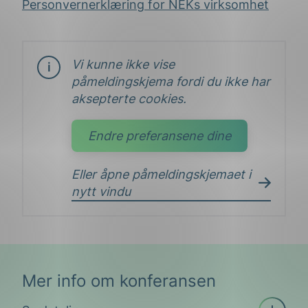
traksjonssystemer
Personvernerklæring for
NEKs
virksomhet
Standarden identifiserer farer og vurderer risiko
for banestrømforsynings- og
Vi kunne ikke vise
kontaktledningsanlegg iht. EN 50126, og
påmeldingskjema fordi du ikke har
identifiserer nødvendige tiltak, blant annet
aksepterte cookies.
gjennom andre standarder.
Endre preferansene dine
Eller åpne påmeldingskjemaet i
nytt vindu
Mer info om konferansen
Åpne