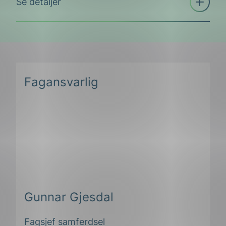
Se detaljer
trekkspill
Fagansvarlig
Gunnar Gjesdal
Fagsjef samferdsel