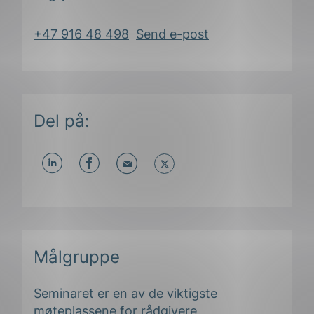
+47 916 48 498
Send e-post
Del på:
Del
Del
Del
påLinkedIn
påFacebook
påMail
Målgruppe
Seminaret er en av de viktigste
møteplassene for r
ådgivere,
ing