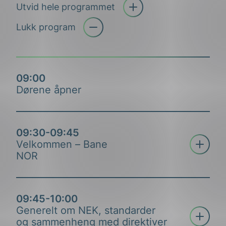
Utvid hele programmet
Åpne trekkspill
Lukk program
09:00
Dørene åpner
09:30-09:45
Åpne tre
Velkommen – Bane
NOR
09:45-10:00
Generelt om NEK, standarder
Åpne tre
og sammenheng med direktiver