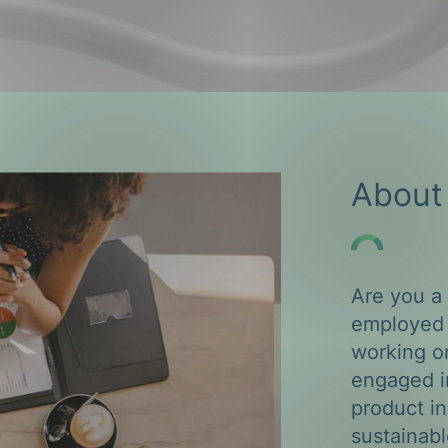
ng
About
on
Are you a
employed 
working o
engaged in
product i
sustainab