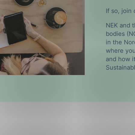
If so, joi
NEK and t
bodies (N
in the Nor
where you
and how i
Sustainab