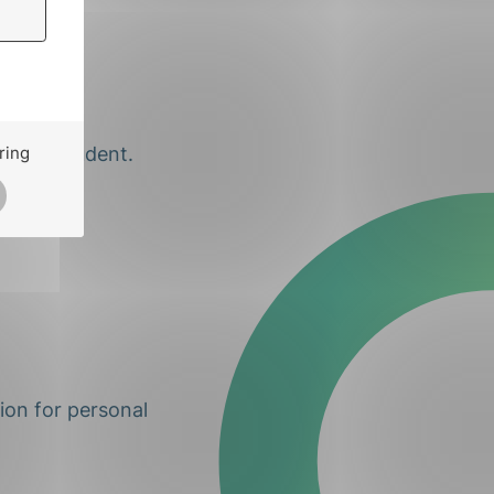
thin the
ring
a PhD student.
ion for personal