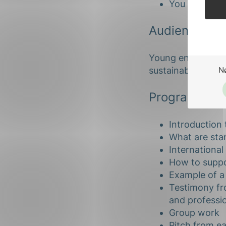
You will expa
Audience
Young engineers (u
N
sustainable deve
Program
Introduction
What are sta
International
How to suppo
Example of a
Testimony fro
and professi
Group work
Pitch from e