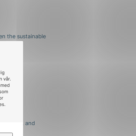
en the sustainable
lig
n vår.
, med
 som
or
es.
chnicians, and