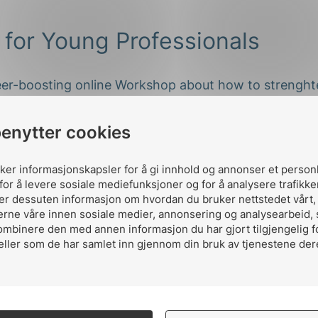
for Young Professionals
eer-boosting online Workshop about how to strenght
s throught standarization.
benytter cookies
021, kl. 11:00–15:00
 Microsoft Teams
uker informasjonskapsler for å gi innhold og annonser et person
for å levere sosiale mediefunksjoner og for å analysere trafikke
ler dessuten informasjon om hvordan du bruker nettstedet vårt
erne våre innen sosiale medier, annonsering og analysearbeid,
ombinere den med annen informasjon du har gjort tilgjengelig f
eller som de har samlet inn gjennom din bruk av tjenestene der
n knowledge and expertise
 the other Nordic young professionals, engineers, te