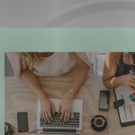
Forsvar og beredskap
Industri og automatiseri
Norsk
English
Lavspenning
Maritime elinstallasjoner
Overføring og distribusj
Samferdsel
Velferdsteknologi