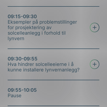
09:15-09:30
Eksempler på problemstillinger
Åpne tre
for prosjektering av
solcelleanlegg i forhold til
lynvern
09:30-09:55
Fagsjefer, NEK
Åpne tre
Hva hindrer solcelleeierne i å
Kristin Fagerli og Lars Ihler
kunne installere lynvernanlegg?
Velkommen og praktisk om webinaret. Forbered
gjerne spørsmål på forhånd!
Sivilingeniør elkraft, Multiconsult
09:55-10:05
Stassja Noelle Øderud
Pause
Om problemstillinger og relevante standarder.
Faglig ansvarlig, Solcellespesialisten