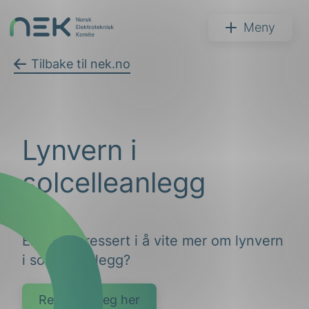
Hopp
til
NEK
Meny
innhold
Tilbake til nek.no
Søk
Lynvern i
solcelleanlegg
Er du interessert i å vite mer om lynvern
arer
i solcelleanlegg?
arder
apet
Registrer deg her