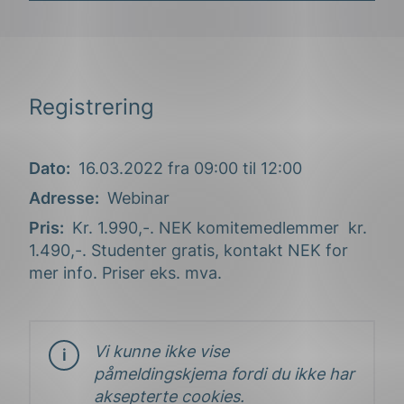
‘s’?
Salg Elektrifisering – VSE, Eaton
Registrering
Marius Bergersen Hansen
Dato
16.03.2022 fra 09:00 til 12:00
Adresse
Webinar
Faglig ansvarlig, Solcellespesialisten
Pris
Kr. 1.990,-. NEK komitemedlemmer kr.
Ola Johansson
1.490,-. Studenter gratis, kontakt NEK for
mer info. Priser eks. mva.
Vi kunne ikke vise
påmeldingskjema fordi du ikke har
aksepterte cookies.