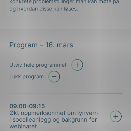
konkrete problemstillinger man kan møte på
og hvordan disse kan løses.
Program – 16. mars
Utvid hele programmet
Åpne trekkspill
Lukk program
09:00-09:15
Økt oppmerksomhet om lynvern
Åpne tre
i socelleanlegg og bakgrunn for
webinaret