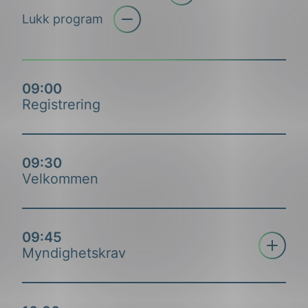
Åpne trekkspill
Lukk program
09:00
Registrering
09:30
Velkommen
09:45
Åpne tre
Myndighetskrav
Frode Kyllingstad & Trond Liestøl