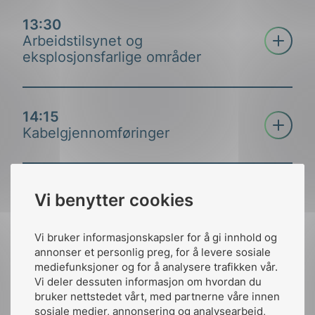
eksplosjonsfarlige områder.
13:30
Åpne tre
Arbeidstilsynet og
eksplosjonsfarlige områder
Ingulf Egeland, Ex-tech Group AS
14:15
Åpne tre
Kabelgjennomføringer
Leder av NEK/NK31, nasjonal komite for
eksplosjonsfarlige områder Ingulf Egeland, leder
av NK31, presenterer hvordan NK31 jobber med
15:00
standardisering. Innlegget kommer inn på Norges
Vi benytter cookies
Pause
rolle i internasjonal standardisering, hvordan
standarder blir revidert og hvordan man kan
Vi bruker informasjonskapsler for å gi innhold og
påvirke standardene.
annonser et personlig preg, for å levere sosiale
15:30
mediefunksjoner og for å analysere trafikken vår.
Kirsti Solheim, Arbeidstilsynet
Åpne tre
Vi deler dessuten informasjon om hvordan du
Just how dangerous is
Egeland tar også for seg nye standarder,
bruker nettstedet vårt, med partnerne våre innen
hydrogen
oppdateringer og tolkninger.
sosiale medier, annonsering og analysearbeid,