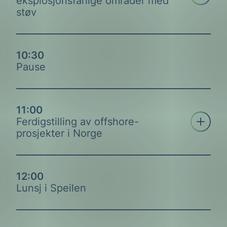
eksplosjonsfarlige områder med
støv
10:30
Pause
11:00
Åpne tre
Ferdigstilling av offshore-
prosjekter i Norge
Fabrikksjef Tor-Erik Røynesdal &
12:00
Aslak Svindland, Cargill
Lunsj i Speilen