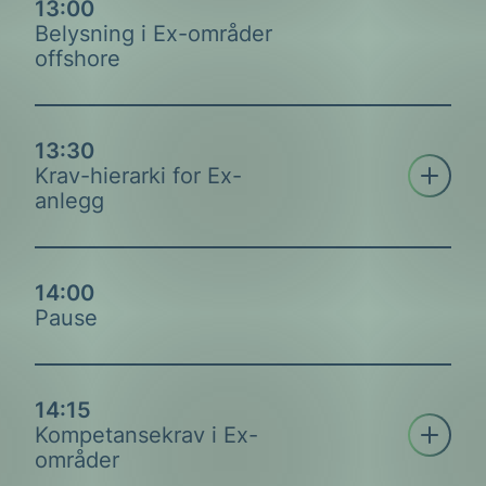
13:00
Belysning i Ex-områder
offshore
Dag-Ove Fauskanger, Kværner &
13:30
Åpne tre
Lennart Jardstål, Equinor ASA
Krav-hierarki for Ex-
anlegg
14:00
Pause
14:15
Åpne tre
Kompetansekrav i Ex-
områder