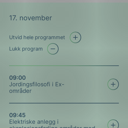
Geirmund Vislie, Gexcon AS
17. november
Utvid hele programmet
Geir Ottersen, Equinor ASA
Åpne trekkspill
Lukk program
09:00
Åpne tre
Jordingsfilosofi i Ex-
områder
Arne Nossum, Equinor ASA & Lars
09:45
Morten Nesse, Valaris Norge
Elektriske anlegg i
Åpne tre