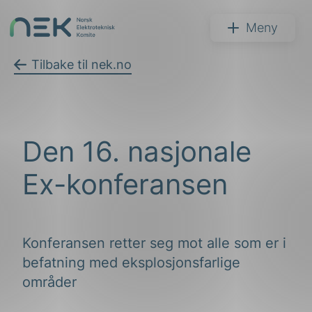
Hopp
til
NEK
Meny
innhold
Tilbake til nek.no
Søk
Den 16. nasjonale
Ex-konferansen
Konferansen retter seg mot alle som er i
arer
befatning med eksplosjonsfarlige
arder
områder
apet