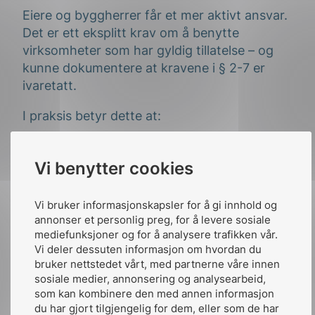
Eiere og byggherrer får et mer aktivt ansvar.
Det er ett eksplitt krav om å benytte
virksomheter som har gyldig tillatelse – og
kunne dokumentere at kravene i § 2-7 er
ivaretatt.
I praksis betyr dette at:
Anskaffelser og kontrakter må tilpasses
de nye kravene.
Vi benytter cookies
Det må etableres systemer for kontroll
Vi bruker informasjonskapsler for å gi innhold og
og etterprøving av leverandørens
annonser et personlig preg, for å levere sosiale
tillatelser og dokumentasjon.
mediefunksjoner og for å analysere trafikken vår.
Vi deler dessuten informasjon om hvordan du
Risikoen ved å bruke ikke-godkjente
bruker nettstedet vårt, med partnerne våre innen
aktører øker, både juridisk og
sosiale medier, annonsering og analysearbeid,
driftsmessig.
som kan kombinere den med annen informasjon
du har gjort tilgjengelig for dem, eller som de har