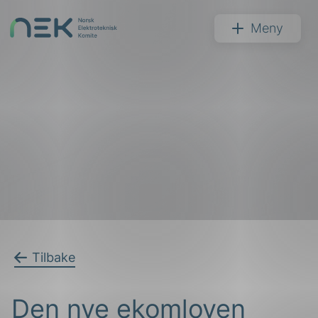
Hopp
til
NEK
Meny
innhold
Søk
arer
Tilbake
arder
Den nye ekomloven
apet