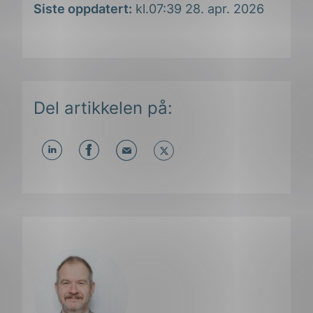
Siste oppdatert:
kl.07:39 28. apr. 2026
Del artikkelen på:
Del
Del
Del
påLinkedIn
påFacebook
påMail
ing