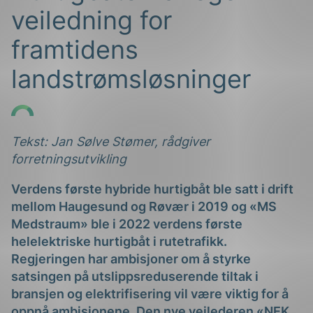
veiledning for
framtidens
landstrømsløsninger
g
Tekst: Jan Sølve Stømer, rådgiver
forretningsutvikling
Verdens første hybride hurtigbåt ble satt i drift
n
mellom Haugesund og Røvær i 2019 og «MS
Medstraum» ble i 2022 verdens første
helelektriske hurtigbåt i rutetrafikk.
Regjeringen har ambisjoner om å styrke
satsingen på utslippsreduserende tiltak i
bransjen og elektrifisering vil være viktig for å
oppnå ambisjonene. Den nye veilederen «NEK