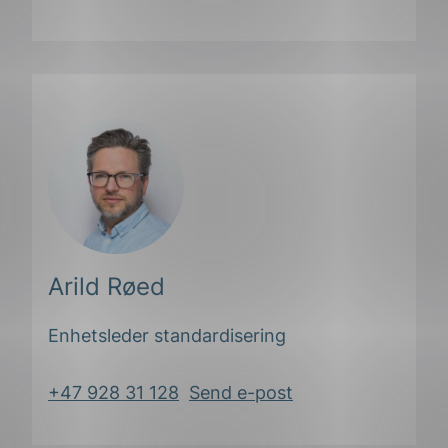
Del
Del
Del
påLinkedIn
påFacebook
påMail
Arild Røed
Enhetsleder standardisering
+47 928 31 128
Send e-post