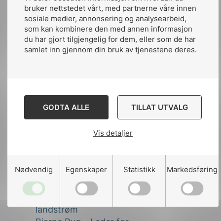
bruker nettstedet vårt, med partnerne våre innen
sosiale medier, annonsering og analysearbeid,
beregning, utforming og plasseringav
som kan kombinere den med annen informasjon
landstrømsløsningen,
du har gjort tilgjengelig for dem, eller som de har
hvordan elektrisk drift og batterilading
samlet inn gjennom din bruk av tjenestene deres.
påvirker energibehovet fra land
implementering av internasjonalt
standardiserte løsninger
Ikke gå glipp av denne sjansen til å høre fra
GODTA ALLE
TILLAT UTVALG
ledende eksperter i bransjen:
Vis detaljer
Arild Røed – Sekretær i
IEC TC18
og
seksjonsleder for standardisering i NEK
Thomas Høven – Engineering Manager i
Nødvendig
Egenskaper
Statistikk
Markedsføring
Siemens Energy, administrator for
Landstrømsforum
og convenor i IEC
TC18 Joint Working group 28 for
landstrøm