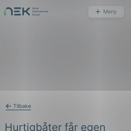
Hopp
til
NEK
Meny
innhold
Søk
arer
Tilbake
arder
Hurtigbåter får egen
apet