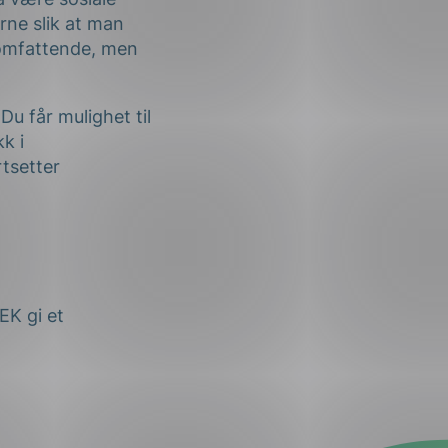
rne slik at man
r omfattende, men
Du får mulighet til
k i
rtsetter
EK gi et