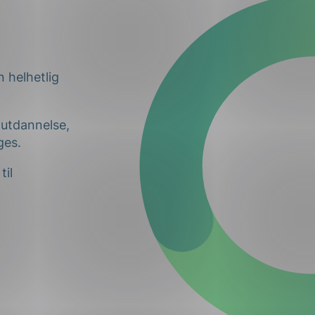
n helhetlig
 utdannelse,
ges.
til