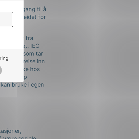
r en inngang til å
ktige arbeidet for
sje.
meldinger fra
programmet. IEC
t opplegg som tar
ring
ennende reise inn
til. Tilbake hos
ig kunnskap
kan bruke i egen
asjoner,
å være sosiale