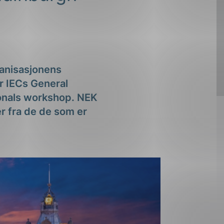
ganisasjonens
r IECs General
ionals workshop. NEK
r fra de de som er