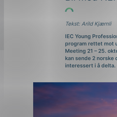
Forsvar og beredskap
Industri og automatiseri
Tekst: Arild Kjærnli
Norsk
English
Lavspenning
IEC Young Professio
Maritime elinstallasjoner
program rettet mot 
Overføring og distribusj
Meeting 21 – 25. okt
kan sende 2 norske 
Samferdsel
interessert i å delta.
Velferdsteknologi