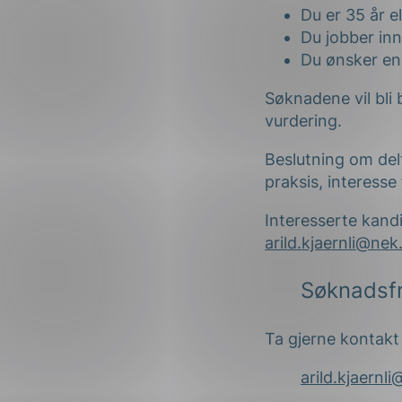
Du er 35 år e
Du jobber inn
Du ønsker en 
Søknadene vil bli 
vurdering.
Beslutning om delt
praksis, interesse
Interesserte kand
arild.kjaernli@nek
Søknadsfr
Ta gjerne kontakt
arild.kjaernl