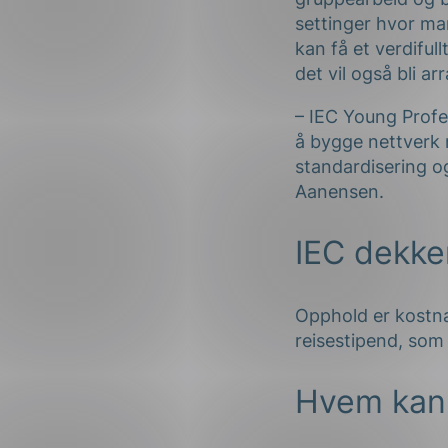
settinger hvor man
kan få et verdiful
det vil også bli ar
– IEC Young Profes
å bygge nettverk m
standardisering og
Aanensen.
IEC dekke
Opphold er kostnad
reisestipend, som v
Hvem kan