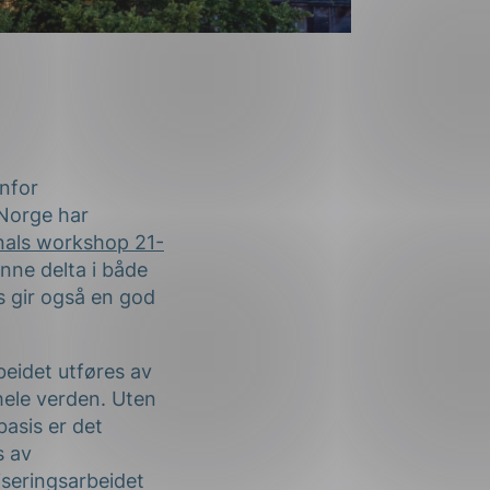
nfor
 Norge har
nals workshop 21-
nne delta i både
s gir også en god
beidet utføres av
hele verden. Uten
asis er det
s av
iseringsarbeidet