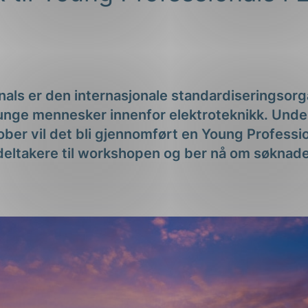
ng
nals er den internasjonale standardiseringsor
unge mennesker innenfor elektroteknikk. Unde
on
ober vil det bli gjennomført en Young Profess
deltakere til workshopen og ber nå om søknade