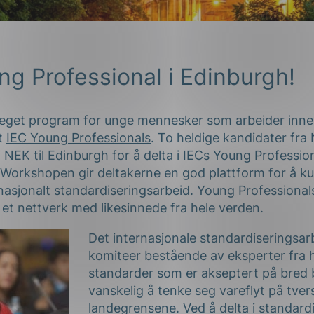
ng Professional i Edinburgh!
 eget program for unge mennesker som arbeider inne
lt
IEC Young Professionals
. To heldige kandidater fra
 NEK til Edinburgh for å delta i
IECs Young Professio
 Workshopen gir deltakerne en god plattform for å ku
rnasjonalt standardiseringsarbeid. Young Professional
 et nettverk med likesinnede fra hele verden.
Det internasjonale standardiseringsar
komiteer bestående av eksperter fra 
standarder som er akseptert på bred b
vanskelig å tenke seg vareflyt på tver
landegrensene. Ved å delta i standard