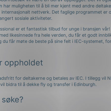
 har muligheten til å bli mer kjent med andre deltake
lt internasjonalt nettverk. Det faglige programmet e
rangert sosiale aktiviteter.
sional er et fantastisk tilbud for unge i bransjen vår! 
ed likesinnede fra hele verden, du får et godt innblik
 du får møte de beste på sine felt i IEC-systemet, fo
r oppholdet
sfritt for deltakerne og betales av IEC. I tillegg vil N
il bidra til å dekke fly og transfer i Edinburgh.
 søke?