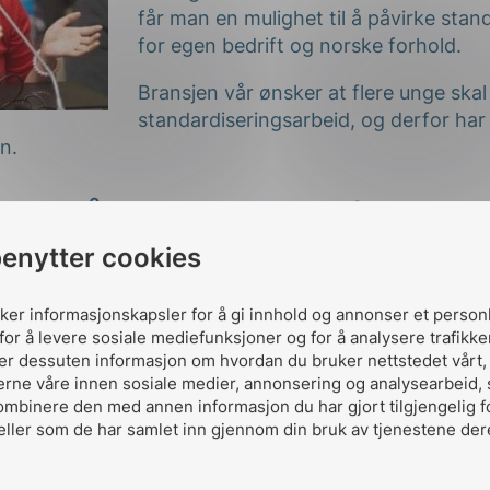
får man en mulighet til å påvirke stan
for egen bedrift og norske forhold.
Bransjen vår ønsker at flere unge skal
standardiseringsarbeid, og derfor har IE
n.
elta på IEC Young Professiona
benytter cookies
er enn 100 norske komiteer med over 1.000 faglige 
reta norske interesser i internasjonal standardisering
uker informasjonskapsler for å gi innhold og annonser et person
nn i det internasjonale arbeidet og norske komitem
for å levere sosiale mediefunksjoner og for å analysere trafikke
ler dessuten informasjon om hvordan du bruker nettstedet vårt
De internasjonale standardene brukes også i nasjonal
erne våre innen sosiale medier, annonsering og analysearbeid,
nødvendige tilpasninger for å dekke norsk lovverk og
ombinere den med annen informasjon du har gjort tilgjengelig f
rder vil gi verdifull kompetanse, og man arbeider m
eller som de har samlet inn gjennom din bruk av tjenestene der
perter. Kravene i standardene er basert på beste prak