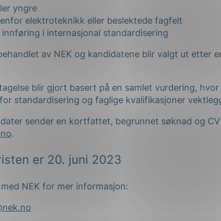
ller yngre
enfor elektroteknikk eller beslektede fagfelt
innføring i internasjonal standardisering
behandlet av NEK og kandidatene blir valgt ut etter e
agelse blir gjort basert på en samlet vurdering, hvor
 for standardisering og faglige kvalifikasjoner vektleg
idater sender en kortfattet, begrunnet søknad og CV 
.no
.
isten er 20. juni 2023
 med NEK for mer informasjon:
i@nek.no