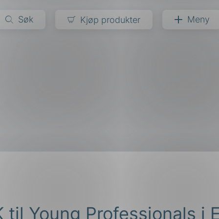
Søk
Meny
Kjøp produkter
narer
ndarder
g
ardisering
kapet
darder
e
er
 til Young Professionals i