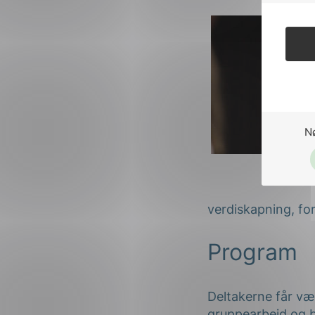
N
Mann som snak
verdiskapning, for
Program
Deltakerne får v
gruppearbeid og b