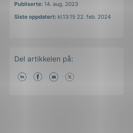
Publiserte:
14. aug. 2023
Siste oppdatert:
kl.13:15 22. feb. 2024
Del artikkelen på:
Del
Del
Del
påLinkedIn
påFacebook
påMail