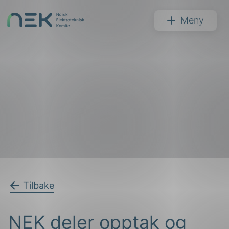
Hopp
til
NEK
Meny
innhold
Søk
arer
Tilbake
arder
NEK deler opptak og
apet