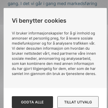
gang. I det vi går i gang med markedsføring
av kanalen, har vi allerede i underkant av 300
abonnenter. Jeg ønsker meg 500
Vi benytter cookies
abonnenter før jul og gjerne 1.000 før
sommeren.
Vi bruker informasjonskapsler for å gi innhold og
Han forteller videre at eksisterende
annonser et personlig preg, for å levere sosiale
mediefunksjoner og for å analysere trafikken vår.
abonnenter allerede har foretatt 21.000
Vi deler dessuten informasjon om hvordan du
avspillinger, til tross for at kanalen har vært i
bruker nettstedet vårt, med partnerne våre innen
støpeskjeen. Vi lurer på hvorfor NEK er på
sosiale medier, annonsering og analysearbeid,
jakt etter abonnenter?
som kan kombinere den med annen informasjon
du har gjort tilgjengelig for dem, eller som de har
– Abonnentene får varsel når nye spillelister
samlet inn gjennom din bruk av tjenestene deres.
og videoer lanseres. Da er videoene redigert,
kapittelinndelt og satt i system. Den enkelte
kan da selv ta stilling til om innholdet er av
interesse og velge når de ønsker å se
GODTA ALLE
TILLAT UTVALG
innholdet. Det må jo være flott, ikke sant?