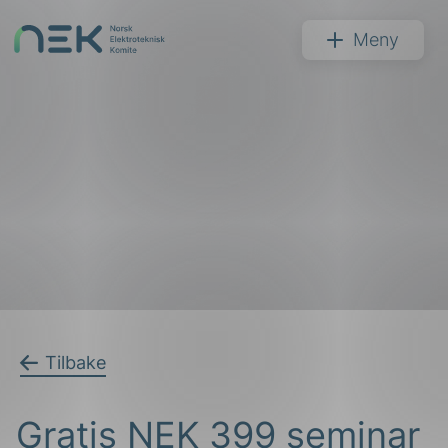
Hopp
til
NEK
Meny
innhold
Søk
arer
Tilbake
arder
Gratis NEK 399 seminar
apet