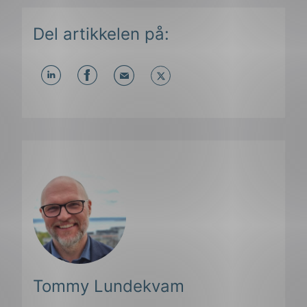
Del artikkelen på:
Del
Del
Del
påLinkedIn
påFacebook
påMail
Tommy Lundekvam