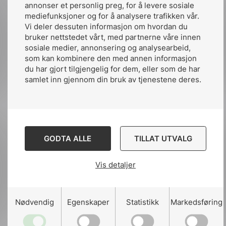
Foruten å presentere nyheter får vi også
annonser et personlig preg, for å levere sosiale
anledning til å ha en dialog med de som
mediefunksjoner og for å analysere trafikken vår.
Vi deler dessuten informasjon om hvordan du
faktisk arbeider etter standardene, fortsetter
bruker nettstedet vårt, med partnerne våre innen
Tommy Lundekvam.
sosiale medier, annonsering og analysearbeid,
som kan kombinere den med annen informasjon
Neste møte blir arrangert i Trondheim
du har gjort tilgjengelig for dem, eller som de har
samlet inn gjennom din bruk av tjenestene deres.
på Scandic Lerkendal fra klokken 13:00
til 15:00.
Meld deg på her!
GODTA ALLE
TILLAT UTVALG
Vis detaljer
Nødvendig
Egenskaper
Statistikk
Markedsføring