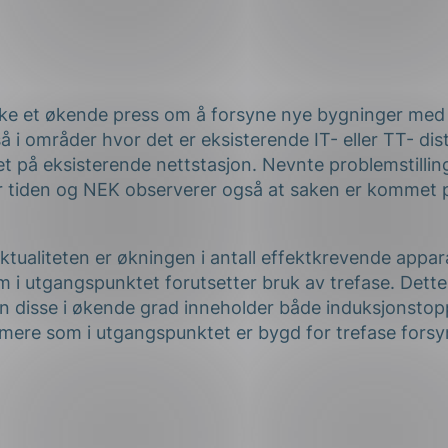
ng
rke et økende press om å forsyne nye bygninger med
å i områder hvor det er eksisterende IT- eller TT- di
t på eksisterende nettstasjon. Nevnte problemstilling 
on
r tiden og NEK observerer også at saken er kommet 
ktualiteten er økningen i antall effektkrevende appar
 i utgangspunktet forutsetter bruk av trefase. Dette 
n disse i økende grad inneholder både induksjonstop
rmere som i utgangspunktet er bygd for trefase forsy