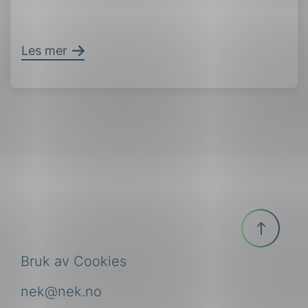
Les mer
Til
toppen
Bruk av Cookies
nek@nek.no