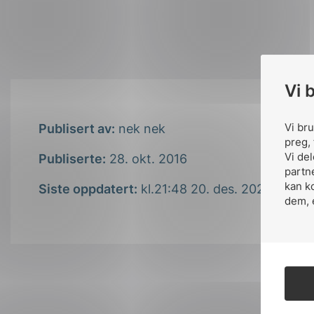
Vi 
Vi br
Publisert av:
nek nek
preg, 
Vi de
Publiserte:
28. okt. 2016
partn
kan k
Siste oppdatert:
kl.21:48 20. des. 2021
dem, 