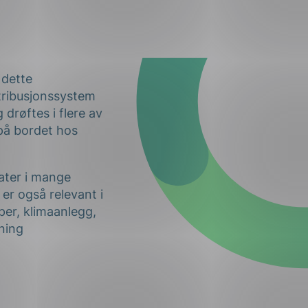
 dette
stribusjonssystem
drøftes i flere av
på bordet hos
ater i mange
er også relevant i
per, klimaanlegg,
ning