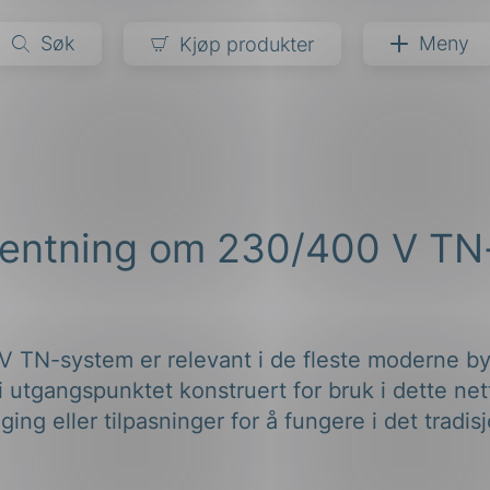
Søk
Meny
Kjøp produkter
narer
ndarder
g
ventning om 230/400 V TN
ardisering
kapet
darder
e
er
 TN-system er relevant i de fleste moderne byg
i utgangspunktet konstruert for bruk i dette ne
ng eller tilpasninger for å fungere i det tradisj