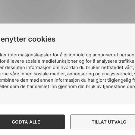
benytter cookies
Del artikkelen 
uker informasjonskapsler for å gi innhold og annonser et person
for å levere sosiale mediefunksjoner og for å analysere trafikke
ler dessuten informasjon om hvordan du bruker nettstedet vårt
erne våre innen sosiale medier, annonsering og analysearbeid,
ombinere den med annen informasjon du har gjort tilgjengelig f
Del
Del
Del
eller som de har samlet inn gjennom din bruk av tjenestene der
påLinkedIn
påFacebo
påMa
GODTA ALLE
TILLAT UTVALG