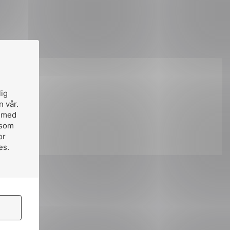
på:
lig
n vår.
, med
 som
or
es.
ok
il