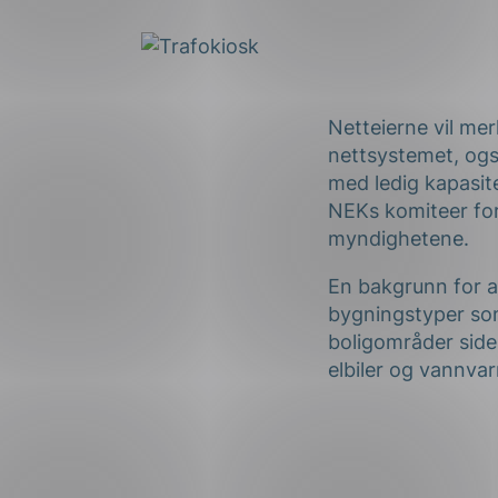
Forsvar og beredskap
Industri og automatiseri
Norsk
English
Lavspenning
Netteierne vil me
nettsystemet, ogs
Maritime elinstallasjoner
med ledig kapasite
Overføring og distribusj
NEKs komiteer fo
myndighetene.
Samferdsel
En bakgrunn for a
Velferdsteknologi
bygningstyper som
boligområder side
elbiler og vannva