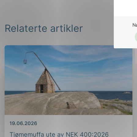
N
Relaterte artikler
Dato
19.06.2026
Tjømemuffa ute av NEK 400:2026