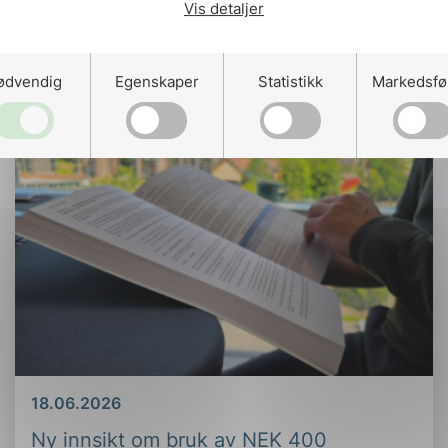
Vis detaljer
ødvendig
Egenskaper
Statistikk
Markedsfø
Dato
18.06.2026
Ny innsikt om bruk av NEK 400