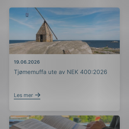
Dato
19.06.2026
Tjømemuffa ute av NEK 400:2026
Les mer