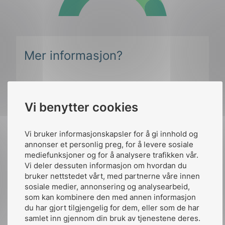
Mer informasjon?
NEK 405
Vi benytter cookies
Vi bruker informasjonskapsler for å gi innhold og
annonser et personlig preg, for å levere sosiale
mediefunksjoner og for å analysere trafikken vår.
Vi deler dessuten informasjon om hvordan du
bruker nettstedet vårt, med partnerne våre innen
Publisert av:
Leif Aanensen
sosiale medier, annonsering og analysearbeid,
som kan kombinere den med annen informasjon
Publiserte:
19. nov. 2015
du har gjort tilgjengelig for dem, eller som de har
samlet inn gjennom din bruk av tjenestene deres.
Siste oppdatert:
kl.21:48 20. des. 2021