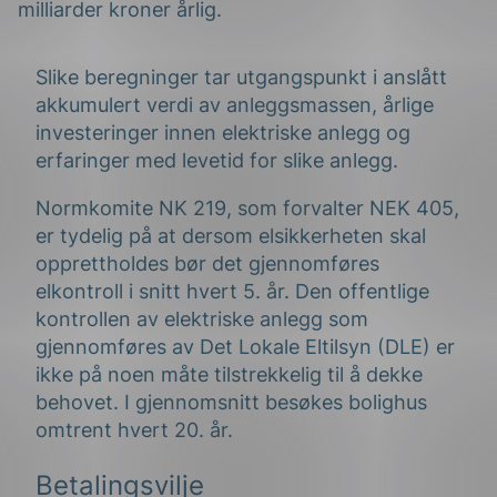
milliarder kroner årlig.
Slike beregninger tar utgangspunkt i anslått
akkumulert verdi av anleggsmassen, årlige
investeringer innen elektriske anlegg og
erfaringer med levetid for slike anlegg.
g
Normkomite NK 219, som forvalter NEK 405,
er tydelig på at dersom elsikkerheten skal
opprettholdes bør det gjennomføres
elkontroll i snitt hvert 5. år. Den offentlige
kontrollen av elektriske anlegg som
n
gjennomføres av Det Lokale Eltilsyn (DLE) er
ikke på noen måte tilstrekkelig til å dekke
behovet. I gjennomsnitt besøkes bolighus
omtrent hvert 20. år.
Betalingsvilje