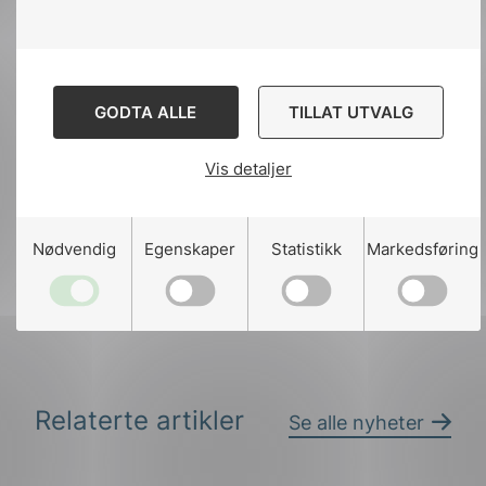
GODTA ALLE
TILLAT UTVALG
Del artikkelen på:
Vis detaljer
Nødvendig
Egenskaper
Statistikk
Markedsføring
Del
Del
Del
påLinkedIn
påFacebook
påMail
Relaterte artikler
Se alle nyheter