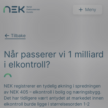
Hopp
til
NEK
Meny
innhold
Tilbake
Søk
Når passerer vi 1 milliard
i elkontroll?
arer
NEK registrerer en tydelig økning i spredningen
av NEK 405 – elkontroll i bolig og næringsbygg.
arder
Det har tidligere vært antydet at markedet innen
apet
elkontroll burde ligge i størrelsesorden 1-2