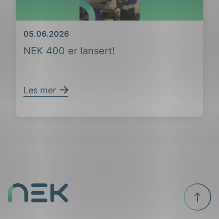
Dato
05.06.2026
NEK 400 er lansert!
Les mer
ing
Til
toppen